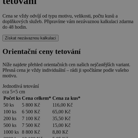
tetování
Cena se vždy odvíjí od typu motivu, velikosti, počtu kusů a
doplňkových služeb. Připravíme vám nezávaznou kalkulaci zdarma
do 48 hodin.
Získat nezávaznou kalkulaci
Orientační ceny tetování
Níže najdete přehled orientačních cen našich nejčastějších variant.
Přesná cena je vždy individuální – rádi ji spočítáme podle vašeho
motivu.
Jednotlivá tetování
cca 5×5 cm
Počet ks
Cena celkem*
Cena za kus*
50 ks
5 800 Kč
116,00 Kč
100 ks
6 500 Kč
65,00 Kč
200 ks
7 100 Kč
35,50 Kč
500 ks
7 500 Kč
15,00 Kč
1000 ks
8 800 Kč
8,80 Kč