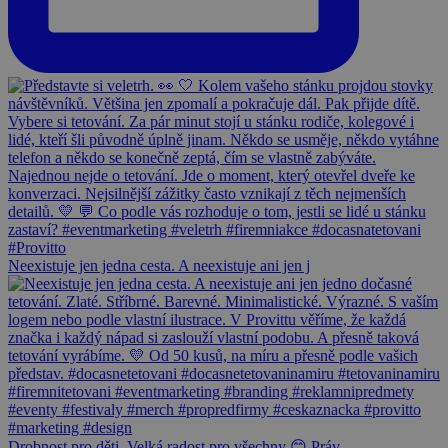
Neexistuje jen jedna cesta. A neexistuje ani jen j
Drobnost pro děti. Velká radost pro všechny 😊 Práv