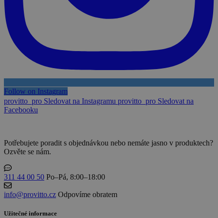
Follow on Instagram
provitto_pro
Sledovat na Instagramu
provitto_pro
Sledovat na
Facebooku
Potřebujete poradit s objednávkou nebo nemáte jasno v produktech?
Ozvěte se nám.
311 44 00 50
Po–Pá, 8:00–18:00
info@provitto.cz
Odpovíme obratem
Užitečné informace