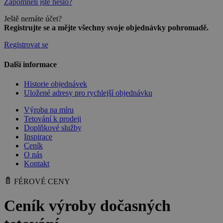
Zapomněli jste heslo?
Ještě nemáte účet?
Registrujte se a mějte všechny svoje objednávky pohromadě.
Registrovat se
Další informace
Historie objednávek
Uložené adresy pro rychlejší objednávku
Výroba na míru
Tetování k prodeji
Doplňkové služby
Inspirace
Ceník
O nás
Kontakt
FÉROVÉ CENY
Ceník výroby
dočasných