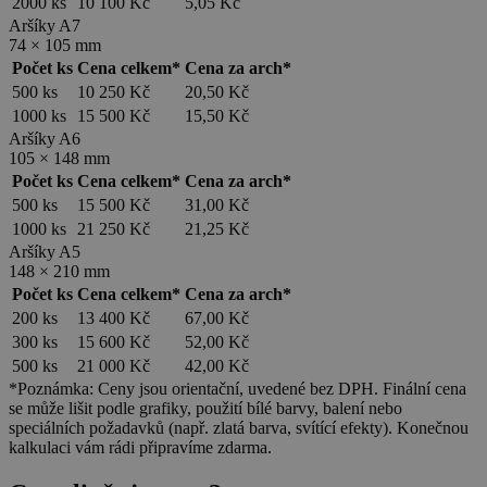
2000 ks
10 100 Kč
5,05 Kč
Aršíky A7
74 × 105 mm
Počet ks
Cena celkem*
Cena za arch*
500 ks
10 250 Kč
20,50 Kč
1000 ks
15 500 Kč
15,50 Kč
Aršíky A6
105 × 148 mm
Počet ks
Cena celkem*
Cena za arch*
500 ks
15 500 Kč
31,00 Kč
1000 ks
21 250 Kč
21,25 Kč
Aršíky A5
148 × 210 mm
Počet ks
Cena celkem*
Cena za arch*
200 ks
13 400 Kč
67,00 Kč
300 ks
15 600 Kč
52,00 Kč
500 ks
21 000 Kč
42,00 Kč
*Poznámka: Ceny jsou orientační, uvedené bez DPH. Finální cena
se může lišit podle grafiky, použití bílé barvy, balení nebo
speciálních požadavků (např. zlatá barva, svítící efekty). Konečnou
kalkulaci vám rádi připravíme zdarma.