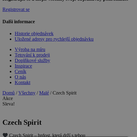
Registrovat se
Další informace
Historie objednávek
Uložené adresy pro rychlejší objednávku
Výroba na míru
Tetování k prodeji
Doplňkové služby
Inspirace
Ceník
O nás
Kontakt
Domů
/
Všechny
/
Malé
/ Czech Spirit
Akce
Sleva!
Czech Spirit
Czech Spirit – hrdost, která drží s tebou