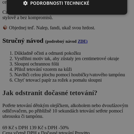
cesty – ať každý vidí, odkud jsi.
PODROBNOSTI TECHNICKÉ
Czech Spirit je nejjednodušší způsob, jak ukázat lásku k Česku –
stylově a bez kompromisů.
Objednej teď. Nalep, fandi, ukaž svou hrdost.
Stručný návod
(podrobný návod
ZDE
)
Důkladně očisti a odmasti pokožku
Vystřihni motiv tak, aby zůstaly jen centimetrové okraje
Sloupni ochrannou fólii
Přilož tetování vzorem na kůži
Navlhči celou plochu pomocí houbičky/vatového tampónu
Chyť tetovací papír za rožek a pomalu sloupni
Jak odstranit dočasné tetování?
Potřete tetování dětským olejíčkem, alkoholem nebo dvoufázovým
odličovačem, po přibližně 10 sekundách tetování setřete pomocí
ubrousku či tampónu.
69
Kč
s DPH
139
Kč
s DPH
-50%
Cena včetně DPH • Dočasné tetování Provitto