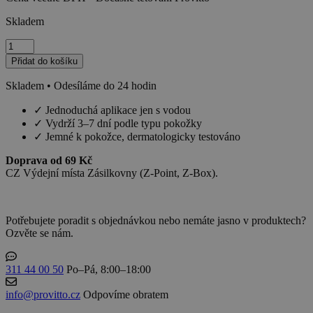
Skladem
Czech
Spirit
Přidat do košíku
množství
Skladem • Odesíláme do 24 hodin
✓
Jednoduchá aplikace jen s vodou
✓
Vydrží 3–7 dní podle typu pokožky
✓
Jemné k pokožce, dermatologicky testováno
Doprava od 69 Kč
CZ Výdejní místa Zásilkovny (Z-Point, Z-Box).
Potřebujete poradit s objednávkou nebo nemáte jasno v produktech?
Ozvěte se nám.
311 44 00 50
Po–Pá, 8:00–18:00
info@provitto.cz
Odpovíme obratem