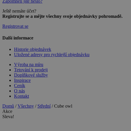
Zapomněli jste heslo?
Ještě nemáte účet?
Registrujte se a mějte všechny svoje objednávky pohromadě.
Registrovat se
Další informace
Historie objednávek
Uložené adresy pro rychlejší objednávku
Výroba na míru
Tetování k prodeji
Doplňkové služby
Inspirace
Ceník
O nás
Kontakt
Domů
/
Všechny
/
Střední
/ Cube owl
Akce
Sleva!