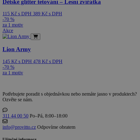
Dětské glitter tetování – Lesní zvířátka
115
Kč
s DPH
389
Kč
s DPH
-70 %
za 1 motiv
Akce
Lion Army
145
Kč
s DPH
478
Kč
s DPH
-70 %
za 1 motiv
Potřebujete poradit s objednávkou nebo nemáte jasno v produktech?
Ozvěte se nám.
311 44 00 50
Po–Pá, 8:00–18:00
info@provitto.cz
Odpovíme obratem
Užitečné informace