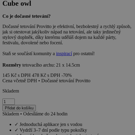
Cube owl
Co je dočasné tetování?
Dočasné tetování Provitto je efektivní, bezbolestný a rychlý způsob,
jak si otestovat jakýkoliv nápad na tetování, ale taky jedinečný
stylový doplněk, díky kterému uděláš dojem na každé párty,
festivalu, dovolené nebo focení.
Staň se součástí komunity a
inspirací
pro ostatní!
Rozměry
tetovacího archu: 21 x 14.5cm
145
Kč
s DPH
478
Kč
s DPH
-70%
Cena včetně DPH • Dočasné tetování Provitto
Skladem
Cube
owl
Přidat do košíku
množství
Skladem • Odesíláme do 24 hodin
✓
Jednoduchá aplikace jen s vodou
✓
Vydrží 3–7 dní podle typu pokožky