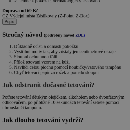
✓
Jemné k pokožce, dermatologicky testováno
Doprava od 69 Kč
CZ Výdejní místa Zásilkovny (Z-Point, Z-Box).
Popis
Stručný návod
(podrobný návod
ZDE
)
Důkladně očisti a odmasti pokožku
Vystřihni motiv tak, aby zůstaly jen centimetrové okraje
Sloupni ochrannou fólii
Přilož tetování vzorem na kůži
Navlhči celou plochu pomocí houbičky/vatového tampónu
Chyť tetovací papír za rožek a pomalu sloupni
Jak odstranit dočasné tetování?
Potřete tetování dětským olejíčkem, alkoholem nebo dvoufázovým
odličovačem, po přibližně 10 sekundách tetování setřete pomocí
ubrousku či tampónu.
Jak dlouho tetování vydrží?