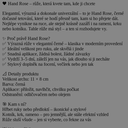
🖤 Hand Rose – růže, která kvete tam, kde ji chcete
Elegantní, výrazná a dokonale univerzální – to je Hand Rose, černé
dočasné tetování, které se hodí přesně tam, kam si ho přejete dát.
Nejlépe vynikne na ruce, ale stejně krásně zazáří i na rameni, krku
nebo kotníku. Tahle růže má styl – a ten si rozhodujete vy.
✨ Proč právě Hand Rose?
✅ Výrazná růže v elegantní černé – klasika v moderním provedení
✅ Ideální velikost pro ruku, ale skvělá i jinde
✅ Snadná aplikace, žádná bolest, žádné závazky
✅ Vydrží 3–5 dní, záleží jen na vás, jak dlouho si ji necháte
✅ Stylový doplněk na focení, večírek nebo jen tak
📐 Detaily produktu
Velikost archu: 11 × 8 cm
Barva: černá
Aplikace: přiložit, navlhčit, chvilku počkat
Odstranění: odličovačem nebo olejem
🎯 Kam s ní?
Hřbet ruky nebo předloktí – ikonické a stylové
Kotník, krk, rameno – pro jemnější, ale stále efektní vzhled
Růže sluší všude – jen si vyberte, co řekne za vás