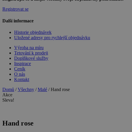
Registrovat se
Další informace
Historie objednávek
Uložené adresy pro rychlejší objednávku
Výroba na míru
Tetování k prodeji
Doplňkové služby
Inspirace
Ceník
O nás
Kontakt
Domů
/
Všechny
/
Malé
/ Hand rose
Akce
Sleva!
Hand rose