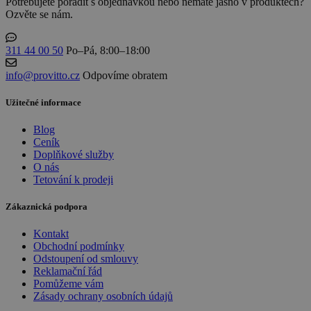
Potřebujete poradit s objednávkou nebo nemáte jasno v produktech?
Ozvěte se nám.
311 44 00 50
Po–Pá, 8:00–18:00
info@provitto.cz
Odpovíme obratem
Užitečné informace
Blog
Ceník
Doplňkové služby
O nás
Tetování k prodeji
Zákaznická podpora
Kontakt
Obchodní podmínky
Odstoupení od smlouvy
Reklamační řád
Pomůžeme vám
Zásady ochrany osobních údajů