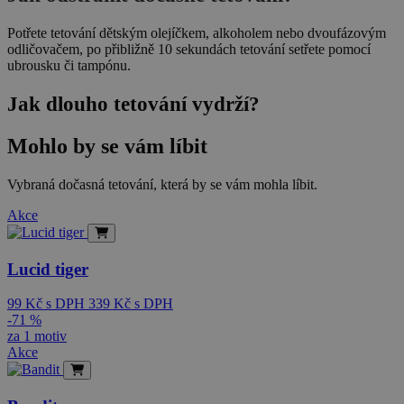
Potřete tetování dětským olejíčkem, alkoholem nebo dvoufázovým
odličovačem, po přibližně 10 sekundách tetování setřete pomocí
ubrousku či tampónu.
Jak dlouho tetování vydrží?
Mohlo by se vám líbit
Vybraná dočasná tetování, která by se vám mohla líbit.
Akce
Lucid tiger
99
Kč
s DPH
339
Kč
s DPH
-71 %
za 1 motiv
Akce