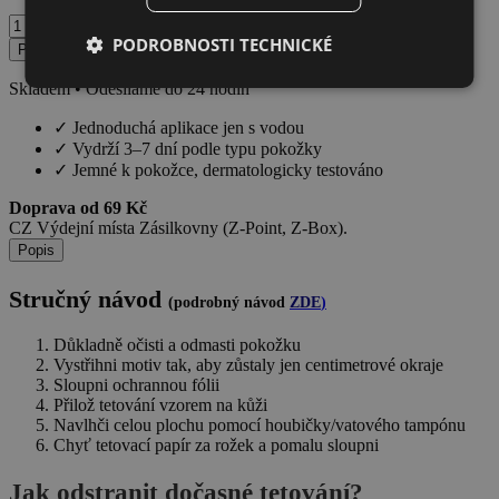
Hand
rose
PODROBNOSTI TECHNICKÉ
Přidat do košíku
množství
Skladem • Odesíláme do 24 hodin
✓
Jednoduchá aplikace jen s vodou
✓
Vydrží 3–7 dní podle typu pokožky
✓
Jemné k pokožce, dermatologicky testováno
Doprava od 69 Kč
CZ Výdejní místa Zásilkovny (Z-Point, Z-Box).
Popis
Stručný návod
(podrobný návod
ZDE
)
Důkladně očisti a odmasti pokožku
Vystřihni motiv tak, aby zůstaly jen centimetrové okraje
Sloupni ochrannou fólii
Přilož tetování vzorem na kůži
Navlhči celou plochu pomocí houbičky/vatového tampónu
Chyť tetovací papír za rožek a pomalu sloupni
Jak odstranit dočasné tetování?