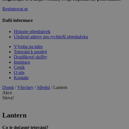
Registrovat se
Další informace
Historie objednávek
Uložené adresy pro rychlejší objednávku
Výroba na míru
Tetování k prodeji
Doplňkové služby
Inspirace
Ceník
O nás
Kontakt
Domů
/
Všechny
/
Střední
/ Lantern
Akce
Sleva!
Lantern
Co je dočasné tetování?