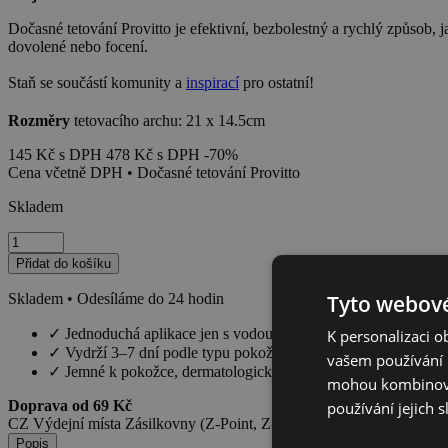
Dočasné tetování Provitto je efektivní, bezbolestný a rychlý způsob, j
dovolené nebo focení.
Staň se součástí komunity a
inspirací
pro ostatní!
Rozměry
tetovacího archu: 21 x 14.5cm
145
Kč
s DPH
478
Kč
s DPH
-70%
Cena včetně DPH • Dočasné tetování Provitto
Skladem
Lantern
množství
Přidat do košíku
Tyto webové
Skladem • Odesíláme do 24 hodin
✓
Jednoduchá aplikace jen s vodou
K personalizaci 
✓
Vydrží 3–7 dní podle typu pokožky
vašem používání n
✓
Jemné k pokožce, dermatologicky testováno
mohou kombinovat
Doprava od 69 Kč
používání jejich s
CZ Výdejní místa Zásilkovny (Z-Point, Z-Box).
Popis