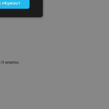
E PŘIJMOUT
u či tampónu.