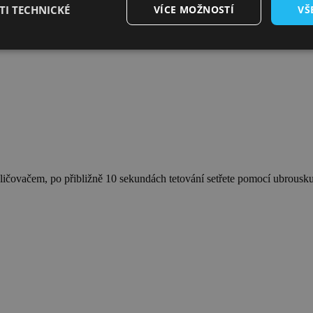
I TECHNICKÉ
VÍCE MOŽNOSTÍ
VŠ
ičovačem, po přibližně 10 sekundách tetování setřete pomocí ubrousk