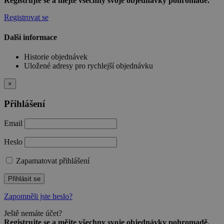
Registrujte se a mějte všechny svoje objednávky pohromadě.
Registrovat se
Další informace
Historie objednávek
Uložené adresy pro rychlejší objednávku
×
Přihlášení
Email
Heslo
Zapamatovat přihlášení
Přihlásit se
Zapomněli jste heslo?
Ještě nemáte účet?
Registrujte se a mějte všechny svoje objednávky pohromadě.