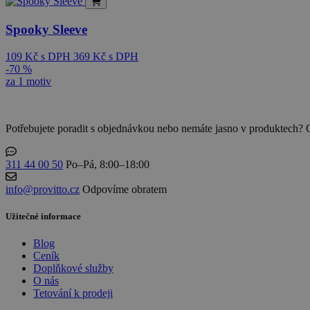
Spooky Sleeve
109
Kč
s DPH
369
Kč
s DPH
-70 %
za 1 motiv
Potřebujete poradit s objednávkou nebo nemáte jasno v produktech? 
311 44 00 50
Po–Pá, 8:00–18:00
info@provitto.cz
Odpovíme obratem
Užitečné informace
Blog
Ceník
Doplňkové služby
O nás
Tetování k prodeji