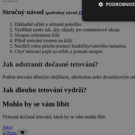
PODROBNOST
Stručný návod
(podrobný návod
ZDE
)
Důkladně očisti a odmasti pokožku
Vystřihni motiv tak, aby zůstaly jen centimetrové okraje
Sloupni ochrannou fólii
Přilož tetování vzorem na kůži
Navlhči celou plochu pomocí houbičky/vatového tampónu
Chyť tetovací papír za rožek a pomalu sloupni
Jak odstranit dočasné tetování?
Potřete tetování dětským olejíčkem, alkoholem nebo dvoufázovým odl
Jak dlouho tetování vydrží?
Mohlo by se vám líbit
Vybraná dočasná tetování, která by se vám mohla líbit.
Akce