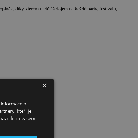
doplněk, díky kterému uděláš dojem na každé párty, festivalu,
×
 Informace o
tnery, kteří je
máždili při vašem