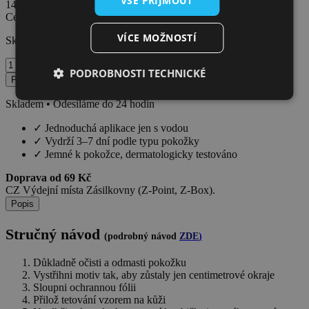
VŠE PŘIJMOUT
145
Kč
s DPH
478
Kč
s DPH
-70%
Cena včetně DPH • Dočasné tetování Provitto
VÍCE MOŽNOSTÍ
Skladem
Lucid
PODROBNOSTI TECHNICKÉ
Cat
Přidat do košíku
množství
Skladem • Odesíláme do 24 hodin
✓
Jednoduchá aplikace jen s vodou
✓
Vydrží 3–7 dní podle typu pokožky
✓
Jemné k pokožce, dermatologicky testováno
Doprava od 69 Kč
CZ Výdejní místa Zásilkovny (Z-Point, Z-Box).
Popis
Stručný návod
(podrobný návod
ZDE
)
Důkladně očisti a odmasti pokožku
Vystřihni motiv tak, aby zůstaly jen centimetrové okraje
Sloupni ochrannou fólii
Přilož tetování vzorem na kůži