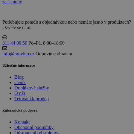
za 1 motiv
Potřebujete poradit s objednávkou nebo nemáte jasno v produktech?
Ozvěte se nám.
311 44 00 50
Po–Pá, 8:00–18:00
info@provitto.cz
Odpovíme obratem
Užitečné informace
Blog
Ceník
Doplňkové služby
O nás
Tetování k prodeji
Zákaznická podpora
Kontakt
Obchodní podmínky
Odstoupení od smlouvy