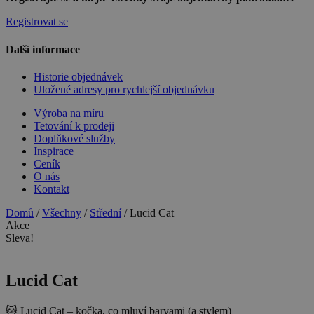
Registrovat se
Další informace
Historie objednávek
Uložené adresy pro rychlejší objednávku
Výroba na míru
Tetování k prodeji
Doplňkové služby
Inspirace
Ceník
O nás
Kontakt
Domů
/
Všechny
/
Střední
/ Lucid Cat
Akce
Sleva!
Lucid Cat
🐱 Lucid Cat – kočka, co mluví barvami (a stylem)