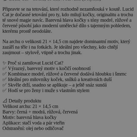
Připravte se na tetování, které rozhodně nezamňouká v koutě. Lucid
Cat je dočasné tetování pro ty, kdo milují kočky, originalitu a trochu
té snové magie navíc. Barevná hlava kočky s tóny modré, růžové a
červené působí jako moderní umělecké dílo s tajemným pohledem,
kterému prostě neodoláte.
Na archu o velikosti 21 × 14,5 cm najdete dominantní motiv, který
zazáří na těle i na fotkách. Je ideální pro všechny, kdo chtějí
zaujmout – stylově, vtipně a trochu jinak.
✨ Proč si zamilovat Lucid Cat?
✅ Výrazný, barevný motiv s kočičí osobností
✅ Kombinace modré, růžové a červené dodává hloubku i šmrnc
✅ Ideální pro milovníky koček, snílků a kreativních duší
✅ Skvěle drží, snadno se aplikuje – a ještě snáz sundá
✅ Hodí se pro ženy i muže s vlastním stylem
📐 Detaily produktu
Velikost archu: 21 × 14,5 cm
Barvy: černá + modrá, růžová, červená
Motiv: barevná hlava kočky
Aplikace: stačí voda a pár vteřin
Odstranění: olej nebo odličovač