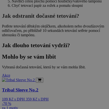
Navlhči celou plochu pomocí houbičky/vatového tampónu
Chyť tetovací papír za rožek a pomalu sloupni
Jak odstranit dočasné tetování?
Potřete tetování dětským olejíčkem, alkoholem nebo dvoufázovým
odličovačem, po přibližně 10 sekundách tetování setřete pomocí
ubrousku či tampónu.
Jak dlouho tetování vydrží?
Mohlo by se vám líbit
Vybraná dočasná tetování, která by se vám mohla líbit.
Akce
Tribal Sleeve No.2
109
Kč
s DPH
359
Kč
s DPH
-70 %
za 1 motiv