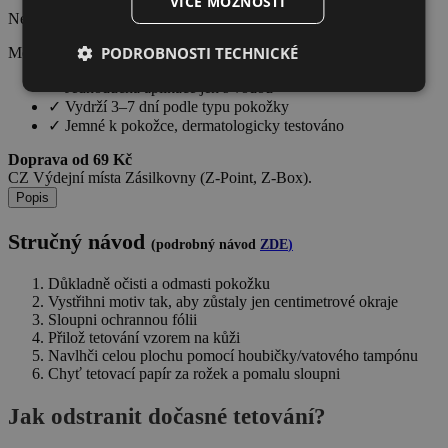
VÍCE MOŽNOSTÍ
Není skladem
PODROBNOSTI TECHNICKÉ
Momentálně nedostupné
✓
Jednoduchá aplikace jen s vodou
✓
Vydrží 3–7 dní podle typu pokožky
✓
Jemné k pokožce, dermatologicky testováno
Doprava od 69 Kč
CZ Výdejní místa Zásilkovny (Z-Point, Z-Box).
Popis
Stručný návod
(podrobný návod
ZDE
)
Důkladně očisti a odmasti pokožku
Vystřihni motiv tak, aby zůstaly jen centimetrové okraje
Sloupni ochrannou fólii
Přilož tetování vzorem na kůži
Navlhči celou plochu pomocí houbičky/vatového tampónu
Chyť tetovací papír za rožek a pomalu sloupni
Jak odstranit dočasné tetování?