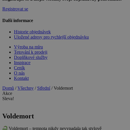
Registrovat se
Další informace
Historie objednávek
Uložené adresy pro rychlejší objednávku
Výroba na míru
Tetování k prodeji
Doplňkové služby
Inspirace
Ceník
O nás
Kontakt
Domů
/
Všechny
/
Střední
/ Voldemort
Akce
Sleva!
Voldemort
Voldemort – temnota nikdy nevypadala tak stylově