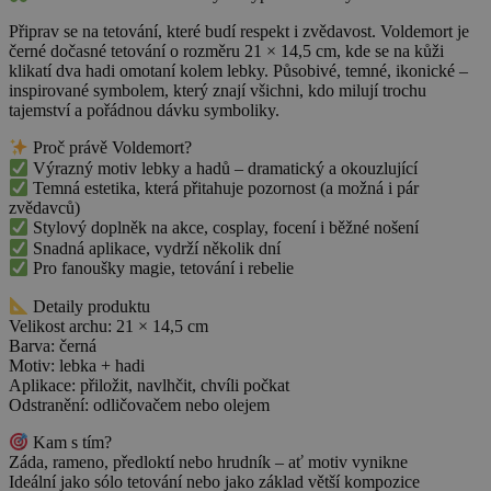
Připrav se na tetování, které budí respekt i zvědavost. Voldemort je
černé dočasné tetování o rozměru 21 × 14,5 cm, kde se na kůži
klikatí dva hadi omotaní kolem lebky. Působivé, temné, ikonické –
inspirované symbolem, který znají všichni, kdo milují trochu
tajemství a pořádnou dávku symboliky.
Proč právě Voldemort?
Výrazný motiv lebky a hadů – dramatický a okouzlující
Temná estetika, která přitahuje pozornost (a možná i pár
zvědavců)
Stylový doplněk na akce, cosplay, focení i běžné nošení
Snadná aplikace, vydrží několik dní
Pro fanoušky magie, tetování i rebelie
Detaily produktu
Velikost archu: 21 × 14,5 cm
Barva: černá
Motiv: lebka + hadi
Aplikace: přiložit, navlhčit, chvíli počkat
Odstranění: odličovačem nebo olejem
Kam s tím?
Záda, rameno, předloktí nebo hrudník – ať motiv vynikne
Ideální jako sólo tetování nebo jako základ větší kompozice