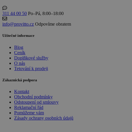
311 44 00 50
Po–Pá, 8:00–18:00
info@provitto.cz
Odpovíme obratem
Užitečné informace
Blog
Ceník
Doplňkové služby
O nás
Tetování k prodeji
Zákaznická podpora
Kontakt
Obchodní podmínky
Odstoupení od smlouvy
Reklamační řád
Pomůžeme vám
Zásady ochrany osobních údajů