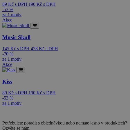
89
Kč
s DPH
190
Kč
s DPH
-53 %
za 1 motiv
Akce
Music Skull
145
Kč
s DPH
478
Kč
s DPH
-70 %
za 1 motiv
Akce
Kiss
89
Kč
s DPH
190
Kč
s DPH
-53 %
za 1 motiv
Potřebujete poradit s objednávkou nebo nemáte jasno v produktech?
Ozvěte se nám.