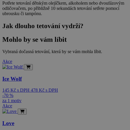
Potřete tetování dětským olejíčkem, alkoholem nebo dvoufázovým
odličovačem, po přibližně 10 sekundách tetování setřete pomocí
ubrousku či tampónu.
Jak dlouho tetování vydrží?
Mohlo by se vám líbit
Vybraná dočasná tetování, která by se vám mohla líbit.
Akce
Ice Wolf
145
Kč
s DPH
478
Kč
s DPH
-70 %
za 1 motiv
Akce
Love