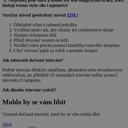
Objednej ještě dnes a ozdob své tělo magickými draky, kteří
dodají tvému stylu sílu i tajemství!
Stručný návod
(podrobný návod
ZDE
)
Důkladně očisti a odmasti pokožku
Vystřihni motiv tak, aby zůstaly jen centimetrové okraje
Sloupni ochrannou fólii
Přilož tetování vzorem na kůži
Navlhči celou plochu pomocí houbičky/vatového tampónu
Chyť tetovací papír za rožek a pomalu sloupni
Jak odstranit dočasné tetování?
Potřete tetování dětským olejíčkem, alkoholem nebo dvoufázovým
odličovačem, po přibližně 10 sekundách tetování setřete pomocí
ubrousku či tampónu.
Jak dlouho tetování vydrží?
Mohlo by se vám líbit
Vybraná dočasná tetování, která by se vám mohla líbit.
Akce