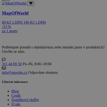
MapOfWorld
89
Kč
s DPH
190
Kč
s DPH
-53 %
za 1 motiv
Potřebujete poradit s objednávkou nebo nemáte jasno v produktech?
Ozvěte se nám.
311 44 00 50
Po–Pá, 8:00–18:00
info@provitto.cz
Odpovíme obratem
Užitečné informace
Blog
Ceník
Doplňkové služby
O nás