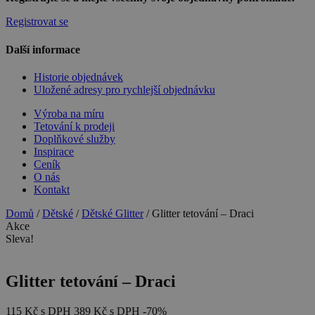
Registrovat se
Další informace
Historie objednávek
Uložené adresy pro rychlejší objednávku
Výroba na míru
Tetování k prodeji
Doplňkové služby
Inspirace
Ceník
O nás
Kontakt
Domů
/
Dětské
/
Dětské Glitter
/ Glitter tetování – Draci
Akce
Sleva!
Glitter tetování – Draci
115
Kč
s DPH
389
Kč
s DPH
-70%