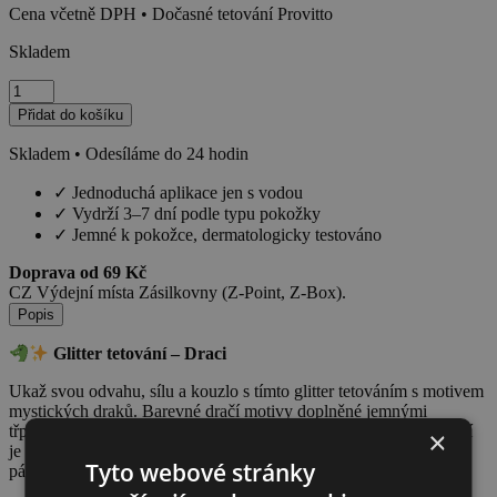
Cena včetně DPH • Dočasné tetování Provitto
Skladem
Glitter
tetování
Přidat do košíku
–
Draci
Skladem • Odesíláme do 24 hodin
množství
✓
Jednoduchá aplikace jen s vodou
✓
Vydrží 3–7 dní podle typu pokožky
✓
Jemné k pokožce, dermatologicky testováno
Doprava od 69 Kč
CZ Výdejní místa Zásilkovny (Z-Point, Z-Box).
Popis
Glitter tetování – Draci
Ukaž svou odvahu, sílu a kouzlo s tímto glitter tetováním s motivem
mystických draků. Barevné dračí motivy doplněné jemnými
třpytkami dodají tvému vzhledu tajemný a výrazný efekt. Tetování
×
je šetrné k pokožce a díky snadné aplikaci vykouzlí radost během
Tyto webové stránky
pár vteřin.