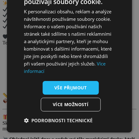
používají soubory cookie.
Proč si ho zamiluješ?
4 motivy draků v různých barvách a velikostech
K personalizaci obsahu, reklam a analýze
jemný třpytivý efekt (glitter) pro magický vzhled
návštěvnosti používáme soubory cookie.
snadná aplikace – stačí voda a pár vteřin
Informace o vašem používání našich
vydrží 3–5 dní, snadno odstranitelné
stránek také sdílíme s našimi reklamními
Kam se hodí?
a analytickými partnery, kteří je mohou
Tetování s draky vypadá skvěle:
kombinovat s dalšími informacemi, které
na paži či rameni
, pro silný a odvážný vzhled
jste jim poskytli nebo které shromáždili
při vašem používání jejich služeb.
Více
na záda či lopatku
, pro dominantní mystický motiv
informací
na lýtko či stehno
, pro výrazný detail při nošení kraťasů
na hruď či hrudník
, pro rebelský a dravý vzhled
VŠE PŘIJMOUT
Velikost archu:
105 x 148 mm
Obsah balení:
1 arch s 4 glitter motivy draků
VÍCE MOŽNOSTÍ
Tip Provitto:
PODROBNOSTI TECHNICKÉ
Skvělé na festivaly, cosplay, párty, karnevaly nebo jako dárek pro
milovníky draků a fantasy motivů.