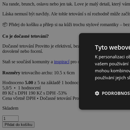
Na rande, brunch, oslavu nebo jen tak. Love je malý detail, který vá
Láska nemusí být navždy. Ale tohle tetování s ní rozhodně může začít
📦 Přidej do košíku a přilep si na kůži trochu stylové romantiky – bez
Co je dočasné tetování?
Tyto webové
Dočasné tetování Provitto je efektivní, bezbolestný a rychlý způsob, j
dovolené nebo focení.
K personalizaci 
Staň se součástí komunity a
inspirací
pro ostatní!
vašem používání n
mohou kombinovat
Rozměry
tetovacího archu: 10.5 x 6cm
používání jejich s
Hodnoceno
5.00
z 5 na základě
1
hodnocení zákazníka
5,0/5 • 1 hodnocení
PODROBNOST
89
Kč
s DPH
190
Kč
s DPH
-53%
Cena včetně DPH • Dočasné tetování Provitto
Skladem
Love
množství
Přidat do košíku