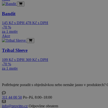
Bandit
145
Kč
s DPH
478
Kč
s DPH
-70 %
za 1 motiv
Akce
Tribal Sleeve
109
Kč
s DPH
369
Kč
s DPH
-70 %
za 1 motiv
Potřebujete poradit s objednávkou nebo nemáte jasno v produktech? 
311 44 00 50
Po–Pá, 8:00–18:00
info@provitto.cz
Odpovíme obratem