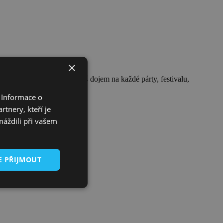
×
doplněk, díky kterému uděláš dojem na každé párty, festivalu,
 Informace o
tnery, kteří je
máždili při vašem
E PŘIJMOUT