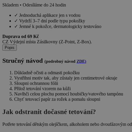
Skladem • Odesíláme do 24 hodin
✓
Jednoduchá aplikace jen s vodou
✓
Vydrží 3–7 dní podle typu pokožky
✓
Jemné k pokožce, dermatologicky testováno
Doprava od 69 Kč
CZ Výdejní místa Zásilkovny (Z-Point, Z-Box).
Popis
Stručný návod
(podrobný návod
ZDE
)
Důkladně očisti a odmasti pokožku
Vystřihni motiv tak, aby zůstaly jen centimetrové okraje
Sloupni ochrannou fólii
Přilož tetování vzorem na kůži
Navlhči celou plochu pomocí houbičky/vatového tampónu
Chyť tetovací papír za rožek a pomalu sloupni
Jak odstranit dočasné tetování?
Potřete tetování dětským olejíčkem, alkoholem nebo dvoufázovým odl