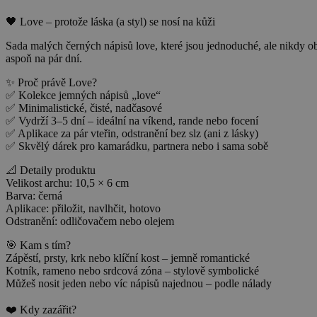
🖤 Love – protože láska (a styl) se nosí na kůži
Sada malých černých nápisů love, které jsou jednoduché, ale nikdy oby
aspoň na pár dní.
✨ Proč právě Love?
✅ Kolekce jemných nápisů „love“
✅ Minimalistické, čisté, nadčasové
✅ Vydrží 3–5 dní – ideální na víkend, rande nebo focení
✅ Aplikace za pár vteřin, odstranění bez slz (ani z lásky)
✅ Skvělý dárek pro kamarádku, partnera nebo i sama sobě
📐 Detaily produktu
Velikost archu: 10,5 × 6 cm
Barva: černá
Aplikace: přiložit, navlhčit, hotovo
Odstranění: odličovačem nebo olejem
🎯 Kam s tím?
Zápěstí, prsty, krk nebo klíční kost – jemně romantické
Kotník, rameno nebo srdcová zóna – stylově symbolické
Můžeš nosit jeden nebo víc nápisů najednou – podle nálady
❤️ Kdy zazářit?