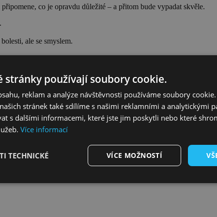
m připomene, co je opravdu důležité – a přitom bude vypadat skvěle.
.
 bolesti, ale se smyslem.
 stránky používají soubory cookie.
ak si otestovat jakýkoliv nápad na tetování, ale taky jedinečný stylový 
obsahu, reklam a analýze návštěvnosti používáme soubory cookie.
ašich stránek také sdílíme s našimi reklamními a analytickými par
 s dalšími informacemi, které jste jim poskytli nebo které shro
lužeb.
Více informací
I TECHNICKÉ
VÍCE MOŽNOSTÍ
VŠ