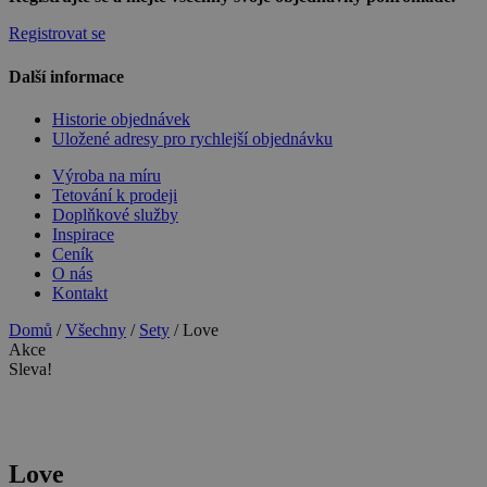
Registrovat se
Další informace
Historie objednávek
Uložené adresy pro rychlejší objednávku
Výroba na míru
Tetování k prodeji
Doplňkové služby
Inspirace
Ceník
O nás
Kontakt
Domů
/
Všechny
/
Sety
/ Love
Akce
Sleva!
Love