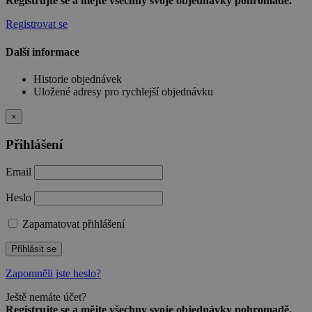
Registrujte se a mějte všechny svoje objednávky pohromadě.
Registrovat se
Další informace
Historie objednávek
Uložené adresy pro rychlejší objednávku
×
Přihlášení
Email
Heslo
Zapamatovat přihlášení
Přihlásit se
Zapomněli jste heslo?
Ještě nemáte účet?
Registrujte se a mějte všechny svoje objednávky pohromadě.