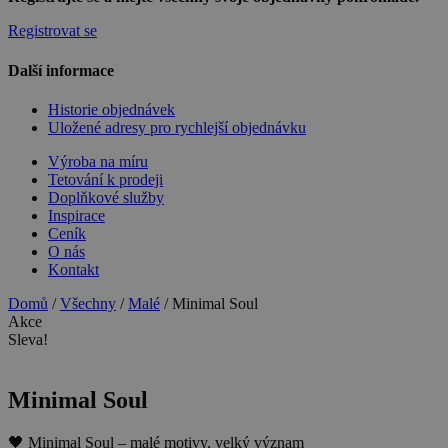
Registrovat se
Další informace
Historie objednávek
Uložené adresy pro rychlejší objednávku
Výroba na míru
Tetování k prodeji
Doplňkové služby
Inspirace
Ceník
O nás
Kontakt
Domů
/
Všechny
/
Malé
/ Minimal Soul
Akce
Sleva!
Minimal Soul
🖤 Minimal Soul – malé motivy, velký význam