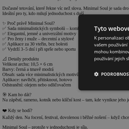
Dočasné tetování, které řekne víc než slova. Minimal Soul je sada dro
Ideální pro ty, kdo milují jednoduchost s duší.
✨ Proč právě Minimal Soul?
Tyto webové
✅ Sada minimalistických symbolů – kombinuj podle nálady
✅ Elegantní, jemné a univerzální motivy
K personalizaci 
✅ Pro ženy i muže – decentní a stylové
✅ Aplikace za 30 vteřin, bez bolesti
vašem používání n
✅ Vydrží 3–5 dní i při sprše nebo sportu
mohou kombinovat
používání jejich s
📐 Detaily produktu
Velikost archu: 10,5 × 6 cm
Barvy: černá a tmavě modrá
PODROBNOST
Obsah: sada více minimalistických motivů
Aplikace: navlhčit, přitisknout, hotovo
Odstranění: olejem nebo odličovačem
🎯 Kam ho dát?
Na zápěstí, rameno, kotník nebo klíční kost – tam, kde vynikne jeho 
❤️ Kdy se hodí?
Každý den. Na focení, festival, dovolenou i běžné nošení – když chceš 
Minimal Soul – protože v jednoduchosti je síla.