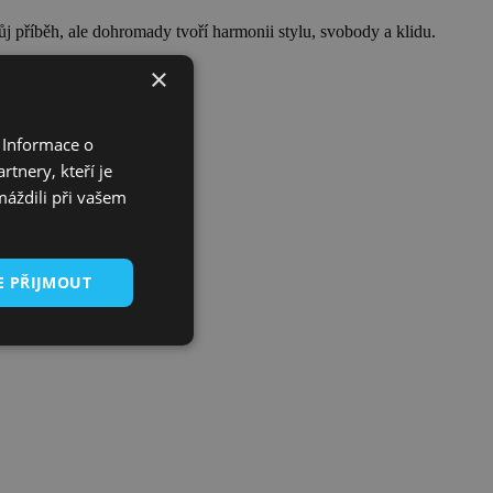
ůj příběh, ale dohromady tvoří harmonii stylu, svobody a klidu.
×
 Informace o
tnery, kteří je
máždili při vašem
E PŘIJMOUT