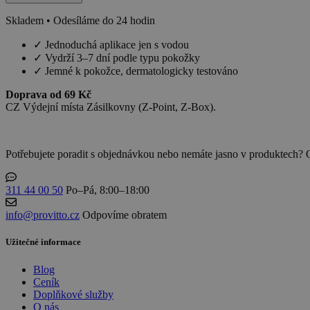
množství
Skladem • Odesíláme do 24 hodin
✓
Jednoduchá aplikace jen s vodou
✓
Vydrží 3–7 dní podle typu pokožky
✓
Jemné k pokožce, dermatologicky testováno
Doprava od 69 Kč
CZ Výdejní místa Zásilkovny (Z-Point, Z-Box).
Potřebujete poradit s objednávkou nebo nemáte jasno v produktech? 
311 44 00 50
Po–Pá, 8:00–18:00
info@provitto.cz
Odpovíme obratem
Užitečné informace
Blog
Ceník
Doplňkové služby
O nás