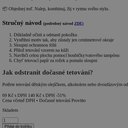
📦 Objednej teď. Nalep, kombinuj, žij v rytmu svého stylu.
Stručný návod
(podrobný návod
ZDE
)
Důkladně očisti a odmasti pokožku
Vystřihni motiv tak, aby zůstaly jen centimetrové okraje
Sloupni ochrannou fólii
Přilož tetování vzorem na kůži
Navlhči celou plochu pomocí houbičky/vatového tampónu
Chyť tetovací papír za rožek a pomalu sloupni
Jak odstranit dočasné tetování?
Potřete tetování dětským olejíčkem, alkoholem nebo dvoufázovým odl
69
Kč
s DPH
140
Kč
s DPH
-51%
Cena včetně DPH • Dočasné tetování Provitto
Skladem
Minimal
Soul
Přidat do košíku