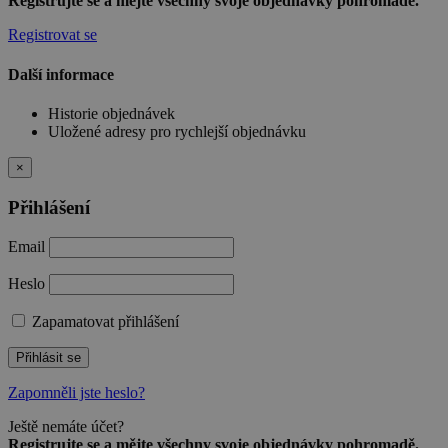
Registrujte se a mějte všechny svoje objednávky pohromadě.
Registrovat se
Další informace
Historie objednávek
Uložené adresy pro rychlejší objednávku
×
Přihlášení
Email
Heslo
Zapamatovat přihlášení
Přihlásit se
Zapomněli jste heslo?
Ještě nemáte účet?
Registrujte se a mějte všechny svoje objednávky pohromadě.