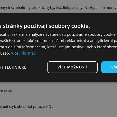
bných symbolů – pták, kříž, ryby, list, linky a vlny. Každý motiv má sv
 stránky používají soubory cookie.
obsahu, reklam a analýze návštěvnosti používáme soubory cookie.
ašich stránek také sdílíme s našimi reklamními a analytickými par
 s dalšími informacemi, které jste jim poskytli nebo které shro
lužeb.
Více informací
I TECHNICKÉ
VÍCE MOŽNOSTÍ
VŠ
jemnost.
mít styl, ale zůstat přirozená/ý.