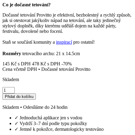
Co je dočasné tetování?
Dočasné tetování Provitto je efektivní, bezbolestný a rychlý způsob,
jak si otestovat jakýkoliv nápad na tetování, ale taky jedinečný
stylový doplněk, díky kterému uděláš dojem na každé párty,
festivalu, dovolené nebo focení.
Staň se součástí komunity a
inspirací
pro ostatní!
Rozměry
tetovacího archu: 21 x 14.5cm
145
Kč
s DPH
478
Kč
s DPH
-70%
Cena včetně DPH • Dočasné tetování Provitto
Skladem
Music
Skull
Přidat do košíku
množství
Skladem • Odesíláme do 24 hodin
✓
Jednoduchá aplikace jen s vodou
✓
Vydrží 3–7 dní podle typu pokožky
✓
Jemné k pokožce, dermatologicky testováno