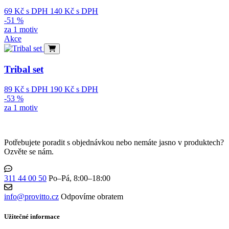
69
Kč
s DPH
140
Kč
s DPH
-51 %
za 1 motiv
Akce
Tribal set
89
Kč
s DPH
190
Kč
s DPH
-53 %
za 1 motiv
Potřebujete poradit s objednávkou nebo nemáte jasno v produktech?
Ozvěte se nám.
311 44 00 50
Po–Pá, 8:00–18:00
info@provitto.cz
Odpovíme obratem
Užitečné informace