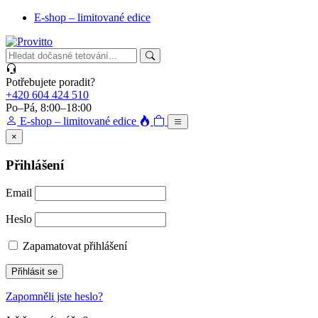
E-shop – limitované edice
Potřebujete poradit?
+420 604 424 510
Po–Pá, 8:00–18:00
E-shop – limitované edice
×
Přihlášení
Email
Heslo
Zapamatovat přihlášení
Přihlásit se
Zapomněli jste heslo?