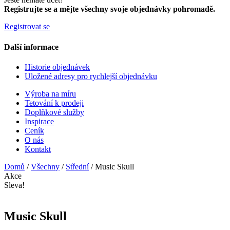
Registrujte se a mějte všechny svoje objednávky pohromadě.
Registrovat se
Další informace
Historie objednávek
Uložené adresy pro rychlejší objednávku
Výroba na míru
Tetování k prodeji
Doplňkové služby
Inspirace
Ceník
O nás
Kontakt
Domů
/
Všechny
/
Střední
/ Music Skull
Akce
Sleva!
Music Skull