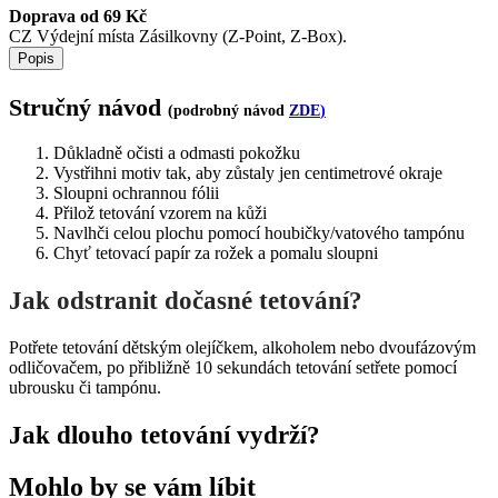
Doprava od 69 Kč
CZ Výdejní místa Zásilkovny (Z-Point, Z-Box).
Popis
Stručný návod
(podrobný návod
ZDE
)
Důkladně očisti a odmasti pokožku
Vystřihni motiv tak, aby zůstaly jen centimetrové okraje
Sloupni ochrannou fólii
Přilož tetování vzorem na kůži
Navlhči celou plochu pomocí houbičky/vatového tampónu
Chyť tetovací papír za rožek a pomalu sloupni
Jak odstranit dočasné tetování?
Potřete tetování dětským olejíčkem, alkoholem nebo dvoufázovým
odličovačem, po přibližně 10 sekundách tetování setřete pomocí
ubrousku či tampónu.
Jak dlouho tetování vydrží?
Mohlo by se vám líbit