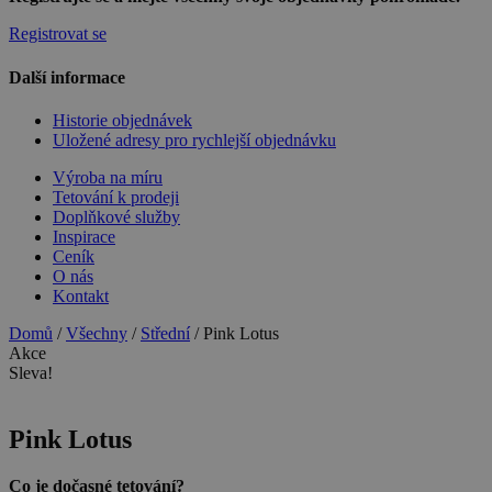
Registrovat se
Další informace
Historie objednávek
Uložené adresy pro rychlejší objednávku
Výroba na míru
Tetování k prodeji
Doplňkové služby
Inspirace
Ceník
O nás
Kontakt
Domů
/
Všechny
/
Střední
/ Pink Lotus
Akce
Sleva!
Pink Lotus
Co je dočasné tetování?