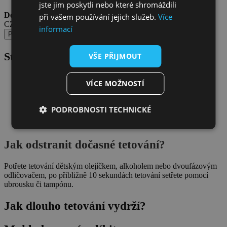
jste jim poskytli nebo které shromáždili
Doprava od 69 Kč
při vašem používání jejich služeb.
Více
CZ Výdejní místa Zásilkovny (Z-Point, Z-Box).
informací
Popis
Stručný návod
VŠE PŘIJMOUT
(podrobný návod
ZDE
)
Důkladně očisti a odmasti pokožku
VÍCE MOŽNOSTÍ
Vystřihni motiv tak, aby zůstaly jen centimetrové okraje
Sloupni ochrannou fólii
Přilož tetování vzorem na kůži
PODROBNOSTI TECHNICKÉ
Navlhči celou plochu pomocí houbičky/vatového tampónu
Chyť tetovací papír za rožek a pomalu sloupni
Jak odstranit dočasné tetování?
Potřete tetování dětským olejíčkem, alkoholem nebo dvoufázovým
odličovačem, po přibližně 10 sekundách tetování setřete pomocí
ubrousku či tampónu.
Jak dlouho tetování vydrží?