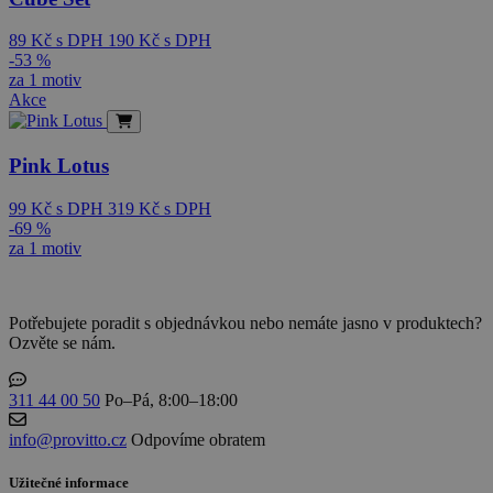
89
Kč
s DPH
190
Kč
s DPH
-53 %
za 1 motiv
Akce
Pink Lotus
99
Kč
s DPH
319
Kč
s DPH
-69 %
za 1 motiv
Potřebujete poradit s objednávkou nebo nemáte jasno v produktech?
Ozvěte se nám.
311 44 00 50
Po–Pá, 8:00–18:00
info@provitto.cz
Odpovíme obratem
Užitečné informace