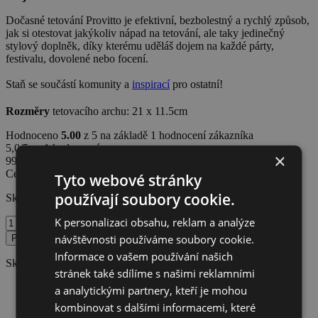
Dočasné tetování Provitto je efektivní, bezbolestný a rychlý způsob,
jak si otestovat jakýkoliv nápad na tetování, ale taky jedinečný
stylový doplněk, díky kterému uděláš dojem na každé párty,
festivalu, dovolené nebo focení.
Staň se součástí komunity a
inspirací
pro ostatní!
Rozměry
tetovacího archu: 21 x 11.5cm
Hodnoceno
5.00
z 5 na základě
1
hodnocení zákazníka
5,0/5 • 1 hodnocení
×
99
Kč
s DPH
319
Kč
s DPH
-69%
Cena včetně DPH • Dočasné tetování Provitto
Tyto webové stránky
používají soubory cookie.
Skladem
K personalizaci obsahu, reklam a analýze
Pink
Lotus
návštěvnosti používáme soubory cookie.
Přidat do košíku
množství
Informace o vašem používání našich
Skladem • Odesíláme do 24 hodin
stránek také sdílíme s našimi reklamními
✓
Jednoduchá aplikace jen s vodou
a analytickými partnery, kteří je mohou
✓
Vydrží 3–7 dní podle typu pokožky
kombinovat s dalšími informacemi, které
✓
Jemné k pokožce, dermatologicky testováno