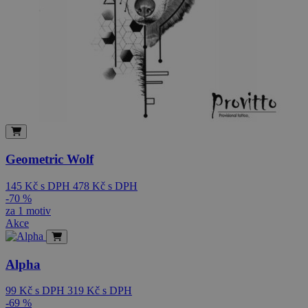
Geometric Wolf
145
Kč
s DPH
478
Kč
s DPH
-70 %
za 1 motiv
Akce
Alpha
99
Kč
s DPH
319
Kč
s DPH
-69 %