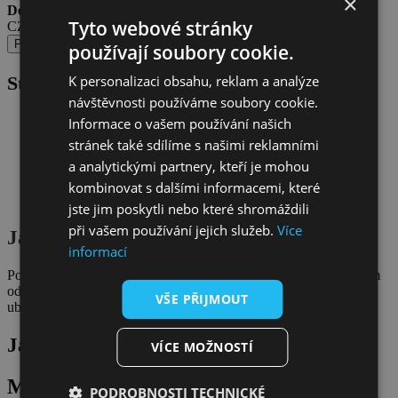
×
Doprava od 69 Kč
Tyto webové stránky
CZ Výdejní místa Zásilkovny (Z-Point, Z-Box).
Popis
používají soubory cookie.
K personalizaci obsahu, reklam a analýze
Stručný návod
(podrobný návod
ZDE
)
návštěvnosti používáme soubory cookie.
Důkladně očisti a odmasti pokožku
Informace o vašem používání našich
Vystřihni motiv tak, aby zůstaly jen centimetrové okraje
stránek také sdílíme s našimi reklamními
Sloupni ochrannou fólii
a analytickými partnery, kteří je mohou
Přilož tetování vzorem na kůži
Navlhči celou plochu pomocí houbičky/vatového tampónu
kombinovat s dalšími informacemi, které
Chyť tetovací papír za rožek a pomalu sloupni
jste jim poskytli nebo které shromáždili
při vašem používání jejich služeb.
Více
Jak odstranit dočasné tetování?
informací
Potřete tetování dětským olejíčkem, alkoholem nebo dvoufázovým
odličovačem, po přibližně 10 sekundách tetování setřete pomocí
VŠE PŘIJMOUT
ubrousku či tampónu.
Jak dlouho tetování vydrží?
VÍCE MOŽNOSTÍ
Mohlo by se vám líbit
PODROBNOSTI TECHNICKÉ