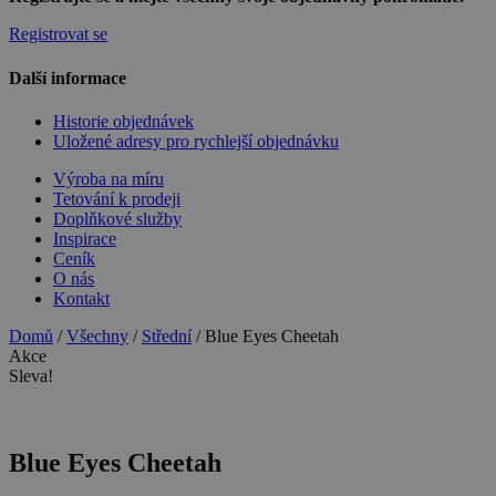
Registrovat se
Další informace
Historie objednávek
Uložené adresy pro rychlejší objednávku
Výroba na míru
Tetování k prodeji
Doplňkové služby
Inspirace
Ceník
O nás
Kontakt
Domů
/
Všechny
/
Střední
/ Blue Eyes Cheetah
Akce
Sleva!
Blue Eyes Cheetah