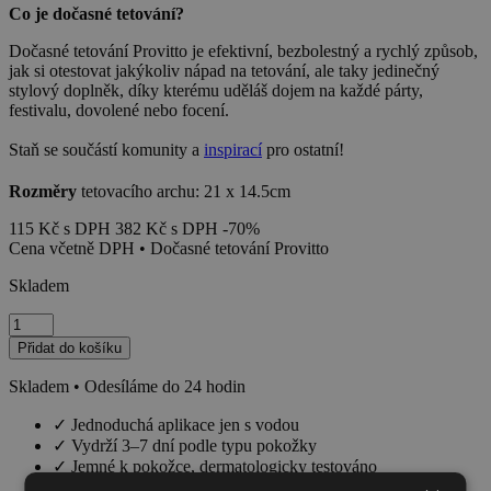
Co je dočasné tetování?
Dočasné tetování Provitto je efektivní, bezbolestný a rychlý způsob,
jak si otestovat jakýkoliv nápad na tetování, ale taky jedinečný
stylový doplněk, díky kterému uděláš dojem na každé párty,
festivalu, dovolené nebo focení.
Staň se součástí komunity a
inspirací
pro ostatní!
Rozměry
tetovacího archu: 21 x 14.5cm
115
Kč
s DPH
382
Kč
s DPH
-70%
Cena včetně DPH • Dočasné tetování Provitto
Skladem
Blue
Eyes
Přidat do košíku
Cheetah
množství
Skladem • Odesíláme do 24 hodin
✓
Jednoduchá aplikace jen s vodou
✓
Vydrží 3–7 dní podle typu pokožky
✓
Jemné k pokožce, dermatologicky testováno