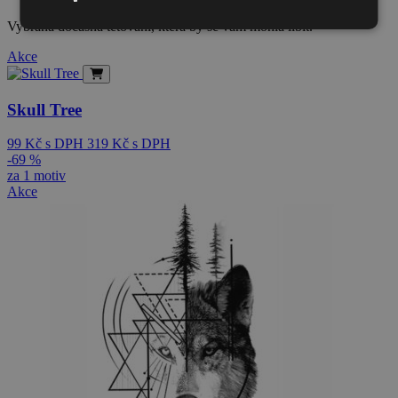
Vybraná dočasná tetování, která by se vám mohla líbit.
Akce
Skull Tree
99
Kč
s DPH
319
Kč
s DPH
-69 %
za 1 motiv
Akce