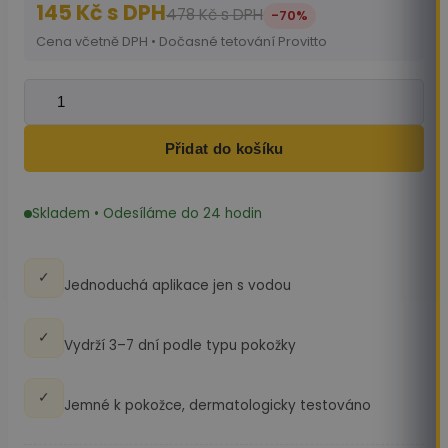
145
Kč
s DPH
478
Kč
s DPH
-70%
Cena včetně DPH • Dočasné tetování Provitto
Geometric Wolf množství
Přidat do košíku
Skladem • Odesíláme do 24 hodin
✓
Jednoduchá aplikace jen s vodou
✓
Vydrží 3–7 dní podle typu pokožky
✓
Jemné k pokožce, dermatologicky testováno