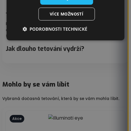
Jak odstranit dočasné tetování?
VÍCE MOŽNOSTÍ
Potřete tetování dětským olejíčkem, alkoholem nebo
PODROBNOSTI TECHNICKÉ
dvoufázovým odličovačem, po přibližně 10 sekundách
tetování setřete pomocí ubrousku či tampónu.
Jak dlouho tetování vydrží?
Mohlo by se vám líbit
Vybraná dočasná tetování, která by se vám mohla líbit.
Akce