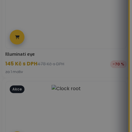
Illuminati eye
145
Kč
s DPH
478
Kč
s DPH
-70 %
za 1 motiv
Akce