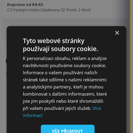
Doprava od 69 Kč
CZ Výdejní místa Zásilkovny (Z-Point, Z-Box).
×
Tyto webové stránky
používají soubory cookie.
K personalizaci obsahu, reklam a analýze
Popis
návštěvnosti používáme soubory cookie.
Informace o vašem používání našich
Stručný návod
(podrobný návod
ZDE
)
stránek také sdílíme s našimi reklamními
a analytickými partnery, kteří je mohou
Důkladně očisti a odmasti pokožku
kombinovat s dalšími informacemi, které
Vystřihni motiv tak, aby zůstaly jen centimetrové
okraje
jste jim poskytli nebo které shromáždili
Sloupni ochrannou fólii
při vašem používání jejich služeb.
Více
Přilož tetování vzorem na kůži
informací
Navlhči celou plochu pomocí houbičky/vatového
tampónu
VŠE PŘIJMOUT
Chyť tetovací papír za rožek a pomalu sloupni