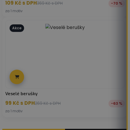
109
Kč
s DPH
369
Kč
s DPH
-70 %
za 1 motiv
Akce
Veselé berušky
99
Kč
s DPH
269
Kč
s DPH
-63 %
za 1 motiv