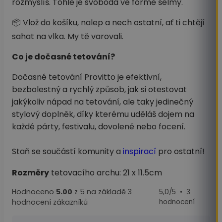
rozmyslíš. Tohle je svoboda ve formě šelmy.
📦 Vlož do košíku, nalep a nech ostatní, ať ti chtějí
sahat na vlka. My tě varovali.
Co je dočasné tetování?
Dočasné tetování Provitto je efektivní,
bezbolestný a rychlý způsob, jak si otestovat
jakýkoliv nápad na tetování, ale taky jedinečný
stylový doplněk, díky kterému uděláš dojem na
každé párty, festivalu, dovolené nebo focení.
Staň se součástí komunity a
inspirací
pro ostatní!
Rozměry
tetovacího archu: 21 x 11.5cm
Hodnoceno
5.00
z 5 na základě
3
5,0/5 • 3
hodnocení zákazníků
hodnocení