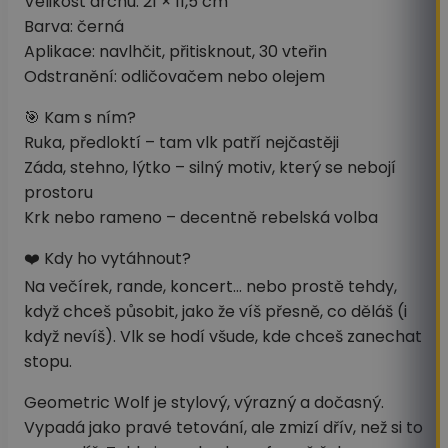
Velikost archu: 21 × 11,5 cm
Barva: černá
Aplikace: navlhčit, přitisknout, 30 vteřin
Odstranění: odličovačem nebo olejem
🎯 Kam s ním?
Ruka, předloktí – tam vlk patří nejčastěji
Záda, stehno, lýtko – silný motiv, který se nebojí
prostoru
Krk nebo rameno – decentně rebelská volba
❤️ Kdy ho vytáhnout?
Na večírek, rande, koncert… nebo prostě tehdy,
když chceš působit, jako že víš přesně, co děláš (i
když nevíš). Vlk se hodí všude, kde chceš zanechat
stopu.
Geometric Wolf je stylový, výrazný a dočasný.
Vypadá jako pravé tetování, ale zmizí dřív, než si to