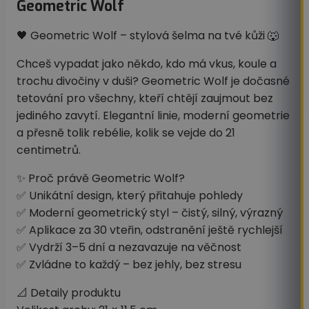
Geometric Wolf
🖤 Geometric Wolf – stylová šelma na tvé kůži 🐺
Chceš vypadat jako někdo, kdo má vkus, koule a
trochu divočiny v duši? Geometric Wolf je dočasné
tetování pro všechny, kteří chtějí zaujmout bez
jediného zavytí. Elegantní linie, moderní geometrie
a přesně tolik rebélie, kolik se vejde do 21
centimetrů.
✨ Proč právě Geometric Wolf?
✅ Unikátní design, který přitahuje pohledy
✅ Moderní geometrický styl – čistý, silný, výrazný
✅ Aplikace za 30 vteřin, odstranění ještě rychlejší
✅ Vydrží 3–5 dní a nezavazuje na věčnost
✅ Zvládne to každý – bez jehly, bez stresu
📐 Detaily produktu