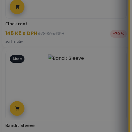
Clock root
145
Kč
s DPH
478
Kč
s DPH
-70 %
za 1 motiv
Akce
Bandit Sleeve