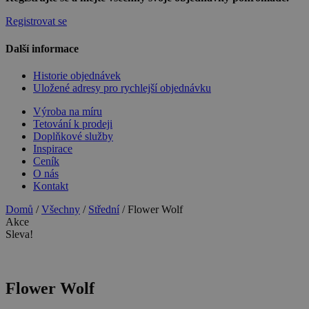
Registrovat se
Další informace
Historie objednávek
Uložené adresy pro rychlejší objednávku
Výroba na míru
Tetování k prodeji
Doplňkové služby
Inspirace
Ceník
O nás
Kontakt
Domů
/
Všechny
/
Střední
/ Flower Wolf
Akce
Sleva!
Flower Wolf