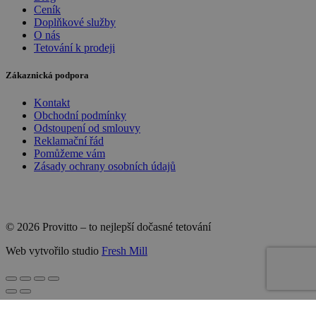
Ceník
Doplňkové služby
O nás
Tetování k prodeji
Zákaznická podpora
Kontakt
Obchodní podmínky
Odstoupení od smlouvy
Reklamační řád
Pomůžeme vám
Zásady ochrany osobních údajů
© 2026 Provitto – to nejlepší dočasné tetování
Web vytvořilo studio
Fresh Mill