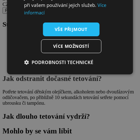
CZ Výdejní místa Zásilkovny (Z-Point, Z-Box).
při vašem používání jejich služeb.
Více
Popis
informací
Stručný návod
(podrobný návod
ZDE
)
VŠE PŘIJMOUT
Důkladně očisti a odmasti pokožku
Vystřihni motiv tak, aby zůstaly jen centimetrové okraje
VÍCE MOŽNOSTÍ
Sloupni ochrannou fólii
Přilož tetování vzorem na kůži
Navlhči celou plochu pomocí houbičky/vatového tampónu
PODROBNOSTI TECHNICKÉ
Chyť tetovací papír za rožek a pomalu sloupni
Jak odstranit dočasné tetování?
Potřete tetování dětským olejíčkem, alkoholem nebo dvoufázovým
odličovačem, po přibližně 10 sekundách tetování setřete pomocí
ubrousku či tampónu.
Jak dlouho tetování vydrží?
Mohlo by se vám líbit