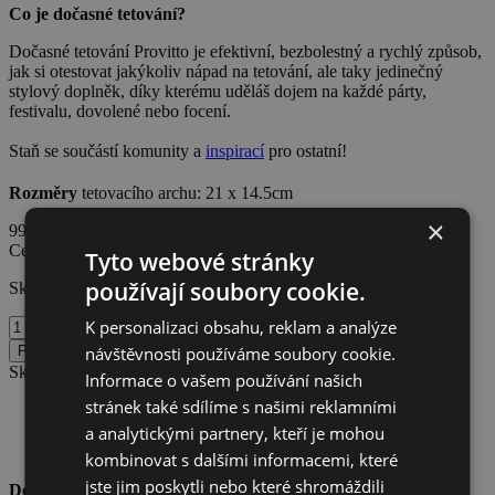
Co je dočasné tetování?
Dočasné tetování Provitto je efektivní, bezbolestný a rychlý způsob,
jak si otestovat jakýkoliv nápad na tetování, ale taky jedinečný
stylový doplněk, díky kterému uděláš dojem na každé párty,
festivalu, dovolené nebo focení.
Staň se součástí komunity a
inspirací
pro ostatní!
Rozměry
tetovacího archu: 21 x 14.5cm
×
99
Kč
s DPH
319
Kč
s DPH
-69%
Cena včetně DPH • Dočasné tetování Provitto
Tyto webové stránky
používají soubory cookie.
Skladem
Flower
K personalizaci obsahu, reklam a analýze
Wolf
návštěvnosti používáme soubory cookie.
Přidat do košíku
množství
Skladem • Odesíláme do 24 hodin
Informace o vašem používání našich
stránek také sdílíme s našimi reklamními
✓
Jednoduchá aplikace jen s vodou
a analytickými partnery, kteří je mohou
✓
Vydrží 3–7 dní podle typu pokožky
✓
Jemné k pokožce, dermatologicky testováno
kombinovat s dalšími informacemi, které
jste jim poskytli nebo které shromáždili
Doprava od 69 Kč