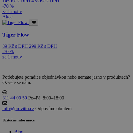
145
Kč
s DPH
478
Kč
s DPH
-70 %
za 1 motiv
Akce
Tiger Flow
89
Kč
s DPH
299
Kč
s DPH
-70 %
za 1 motiv
Potřebujete poradit s objednávkou nebo nemáte jasno v produktech?
Ozvěte se nám.
311 44 00 50
Po–Pá, 8:00–18:00
info@provitto.cz
Odpovíme obratem
Užitečné informace
Blog