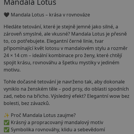
Mandala Lotus
🖤 Mandala Lotus – krása v rovnováze
Hledáte tetování, které je stejně jemné jako silné, a
zároveň smyslné, ale vkusné? Mandala Lotus je přesně
to, co potřebujete. Elegantní černé linie, tvar
připomínající květ lotosu v mandalovém stylu a rozměr
24 × 14 cm – ideální kombinace pro ženy, které chtějí
spojit krásu, rovnováhu a špetku mystiky v jediném
motivu.
Tohle dočasné tetování je navrženo tak, aby dokonale
vyniklo na ženském těle – pod prsy, do oblasti spodních
zad, nebo na břicho. Výsledný efekt? Elegantní wow bez
bolesti, bez závazků.
✨ Proč Mandala Lotus zaujme?
✅ Krásný a propracovaný mandalový motiv
✅ Symbolika rovnováhy, klidu a sebevědomí