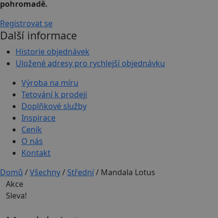
pohromadě.
Registrovat se
Další informace
Historie objednávek
Uložené adresy pro rychlejší objednávku
Výroba na míru
Tetování k prodeji
Doplňkové služby
Inspirace
Ceník
O nás
Kontakt
Domů
/
Všechny
/
Střední
/ Mandala Lotus
Akce
Sleva!