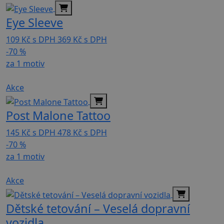
Eye Sleeve
109
Kč
s DPH
369
Kč
s DPH
-70 %
za 1 motiv
Akce
Post Malone Tattoo
145
Kč
s DPH
478
Kč
s DPH
-70 %
za 1 motiv
Akce
Dětské tetování – Veselá dopravní
vozidla