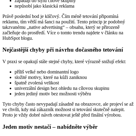
zapadají do stylu cílové skupiny
nepůsobí jako klasická reklama
Právě poslední bod je klíčový. Čím méně tetování připomíná
reklamu, tím větší má šanci na použití. Tento princip je podobný
takzvanému „native advertising“ – obsahu, který se přirozeně
začleňuje do prostředí. Více o tomto trendu najdete v článku na
HubSpot blogu.
Nejčastější chyby při návrhu dočasného tetování
V praxi se opakují stále stejné chyby, které výrazně snižují efekt:
příliš velké nebo dominantní logo
složité motivy, které na kůži zaniknou
špatně zvolená velikost
univerzální design bez ohledu na cílovou skupinu
jeden jediný motiv bez možnosti výběru
Tyto chyby často nevypadají zásadně na obrazovce, ale projeví se až
ve chvíli, kdy má zákazník možnost si tetování skutečně nalepit.
Proto je vždy dobré návrh otestovat ještě před finální výrobou.
Jeden motiv nestačí – nabídněte výběr