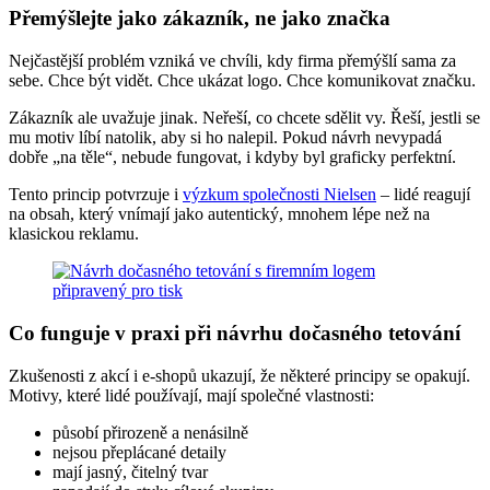
Přemýšlejte jako zákazník, ne jako značka
Nejčastější problém vzniká ve chvíli, kdy firma přemýšlí sama za
sebe. Chce být vidět. Chce ukázat logo. Chce komunikovat značku.
Zákazník ale uvažuje jinak. Neřeší, co chcete sdělit vy. Řeší, jestli se
mu motiv líbí natolik, aby si ho nalepil. Pokud návrh nevypadá
dobře „na těle“, nebude fungovat, i kdyby byl graficky perfektní.
Tento princip potvrzuje i
výzkum společnosti Nielsen
– lidé reagují
na obsah, který vnímají jako autentický, mnohem lépe než na
klasickou reklamu.
Co funguje v praxi při návrhu dočasného tetování
Zkušenosti z akcí i e-shopů ukazují, že některé principy se opakují.
Motivy, které lidé používají, mají společné vlastnosti:
působí přirozeně a nenásilně
nejsou přeplácané detaily
mají jasný, čitelný tvar