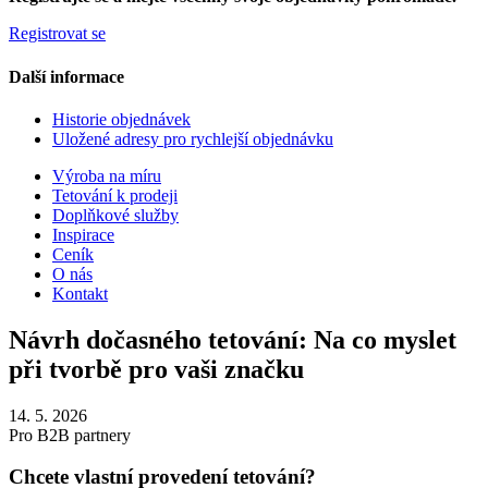
Registrovat se
Další informace
Historie objednávek
Uložené adresy pro rychlejší objednávku
Výroba na míru
Tetování k prodeji
Doplňkové služby
Inspirace
Ceník
O nás
Kontakt
Návrh dočasného tetování: Na co myslet
při tvorbě pro vaši značku
14. 5. 2026
Pro B2B partnery
Chcete vlastní provedení tetování?