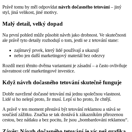
Právě tomu by měl odpovídat
návrh dočasného tetování
– jiný
styl, jiná velikost, jiné motivy.
Malý detail, velký dopad
Na první pohled může působit návrh jako drobnost. Ve skutečnosti
ale právě tyto detaily rozhodují o tom, jestli se z tetování stane:
zajímavý prvek, který lidé používají a ukazují
nebo jen další marketingový materiál bez odezvy
Rozdíl mezi těmito dvěma variantami je zásadní – a často ovlivňuje
návratnost celé marketingové investice.
Když návrh dočasného tetování skutečně funguje
Dobře navržené dočasné tetování má jednu společnou vlastnost.
Lidé si ho nelepí proto, že musí. Lepí si ho proto, že chtějí.
A právě v ten moment přestává být tetování reklamou a stává se
součástí zážitku. Značka se tak dostává k zákazníkům přirozenou
cestou, bez nátlaku a bez pocitu, že jsou „bombardováni reklamou“.
Závěr: Návrh dočasného tetování je víc než grafika