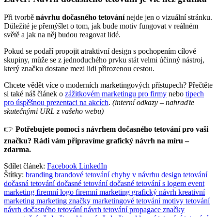
Při tvorbě
návrhu dočasného tetování
nejde jen o vizuální stránku.
Důležité je přemýšlet o tom, jak bude motiv fungovat v reálném
světě a jak na něj budou reagovat lidé.
Pokud se podaří propojit atraktivní design s pochopením cílové
skupiny, může se z jednoduchého prvku stát velmi účinný nástroj,
který značku dostane mezi lidi přirozenou cestou.
Chcete vědět více o moderních marketingových přístupech? Přečtěte
si také náš článek o
zážitkovém marketingu pro firmy
nebo
tipech
pro úspěšnou prezentaci na akcích
.
(interní odkazy – nahraďte
skutečnými URL z vašeho webu)
👉
Potřebujete pomoci s návrhem dočasného tetování pro vaši
značku? Rádi vám připravíme grafický návrh na míru –
zdarma.
Sdílet článek:
Facebook
LinkedIn
Štítky:
branding
brandové tetování
chyby v návrhu
design tetování
dočasná tetování
dočasné tetování
dočasné tetování s logem
event
marketing
firemní logo
firemní marketing
grafický návrh
kreativní
marketing
marketing značky
marketingové tetování
motivy tetování
návrh dočasného tetování
návrh tetování
propagace značky