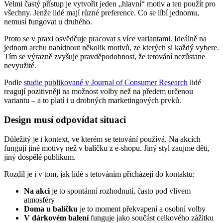
Velmi častý přístup je vytvořit jeden „hlavní“ motiv a ten použít pro
všechny. Jenže lidé mají různé preference. Co se líbí jednomu,
nemusí fungovat u druhého.
Proto se v praxi osvědčuje pracovat s více variantami. Ideálně na
jednom archu nabídnout několik motivů, ze kterých si každý vybere.
Tím se výrazně zvyšuje pravděpodobnost, že tetování nezůstane
nevyužité.
Podle
studie publikované v Journal of Consumer Research
lidé
reagují pozitivněji na možnost volby než na předem určenou
variantu – a to platí i u drobných marketingových prvků.
Design musí odpovídat situaci
Důležitý je i kontext, ve kterém se tetování používá. Na akcích
fungují jiné motivy než v balíčku z e-shopu. Jiný styl zaujme děti,
jiný dospělé publikum.
Rozdíl je i v tom, jak lidé s tetováním přicházejí do kontaktu:
Na akci
je to spontánní rozhodnutí, často pod vlivem
atmosféry
Doma u balíčku
je to moment překvapení a osobní volby
V dárkovém balení
funguje jako součást celkového zážitku