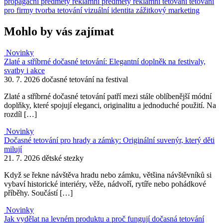
propagační předměty
reklamní předměty
reklamní tetování
tetování
pro firmy
tvorba tetování
vizuální identita
zážitkový marketing
Mohlo by vás zajímat
Novinky
Zlaté a stříbrné dočasné tetování: Elegantní doplněk na festivaly,
svatby i akce
30. 7. 2026
dočasné tetování na festival
Zlaté a stříbrné dočasné tetování patří mezi stále oblíbenější módní
doplňky, které spojují eleganci, originalitu a jednoduché použití. Na
rozdíl […]
Novinky
Dočasné tetování pro hrady a zámky: Originální suvenýr, který děti
milují
21. 7. 2026
dětské stezky
Když se řekne návštěva hradu nebo zámku, většina návštěvníků si
vybaví historické interiéry, věže, nádvoří, rytíře nebo pohádkové
příběhy. Součástí […]
Novinky
Jak vydělat na levném produktu a proč fungují dočasná tetování