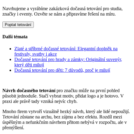
Navrhujeme a vyrábíme zakázková dočasná tetování pro studia,
značky i eventy. Ozvěte se nám a připravíme řešení na míru.
Poptat tetování
Další témata
Zlaté a stříbrné dočasné tetování: Elegantní doplněk na
festivaly, svatby i akce
Dočasné tetování pro hrady a zámky: Originální suvenýr,
který děti milují
Dočasná tetování pro děti: 7 důvodů, proč je milují
Návrh dočasného tetování
pro značku může na první pohled
působit jednoduše. Stačí vybrat motiv, přidat logo a je hotovo. V
praxi ale právě tady vzniká nejvíc chyb.
Mnoho firem vytvoří vizuálně hezký návrh, který ale lidé nepoužijí.
Tetování zůstane na archu, bez zájmu a bez efektu. Rozdíl mezi
úspěšným a nefunkčním návrhem přitom nebývá v rozpočtu, ale v
přemýšlení.