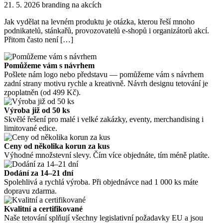
21. 5. 2026
branding na akcích
Jak vydělat na levném produktu je otázka, kterou řeší mnoho
podnikatelů, stánkařů, provozovatelů e-shopů i organizátorů akcí.
Přitom často není […]
Pomůžeme vám s návrhem
Pošlete nám logo nebo představu — pomůžeme vám s návrhem
zadní strany motivu rychle a kreativně. Návrh designu tetování je
zpoplatněn (od 499 Kč).
Výroba již od 50 ks
Skvělé řešení pro malé i velké zakázky, eventy, merchandising i
limitované edice.
Ceny od několika korun za kus
Výhodné množstevní slevy. Čím více objednáte, tím méně platíte.
Dodání za 14–21 dní
Spolehlivá a rychlá výroba. Při objednávce nad 1 000 ks máte
dopravu zdarma.
Kvalitní a certifikované
Naše tetování splňují všechny legislativní požadavky EU a jsou