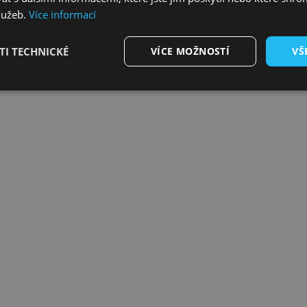
lužeb.
Více informací
I TECHNICKÉ
VÍCE MOŽNOSTÍ
VŠ
áhá propagaci celé akce.