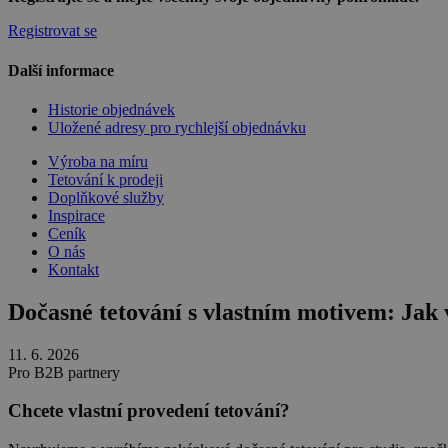
Registrovat se
Další informace
Historie objednávek
Uložené adresy pro rychlejší objednávku
Výroba na míru
Tetování k prodeji
Doplňkové služby
Inspirace
Ceník
O nás
Kontakt
Dočasné tetování s vlastním motivem: Jak
11. 6. 2026
Pro B2B partnery
Chcete vlastní provedení tetování?