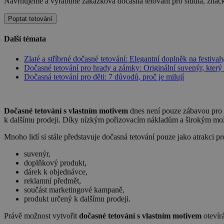
Navrhujeme a vyrábíme zakázková dočasná tetování pro studia, značky
Poptat tetování
Další témata
Zlaté a stříbrné dočasné tetování: Elegantní doplněk na festivaly
Dočasné tetování pro hrady a zámky: Originální suvenýr, který d
Dočasná tetování pro děti: 7 důvodů, proč je milují
Dočasné tetování s vlastním motivem
dnes není pouze zábavou pro dě
k dalšímu prodeji. Díky nízkým pořizovacím nákladům a širokým mož
Mnoho lidí si stále představuje dočasná tetování pouze jako atrakci p
suvenýr,
doplňkový produkt,
dárek k objednávce,
reklamní předmět,
součást marketingové kampaně,
produkt určený k dalšímu prodeji.
Právě možnost vytvořit
dočasné tetování s vlastním motivem
otevírá