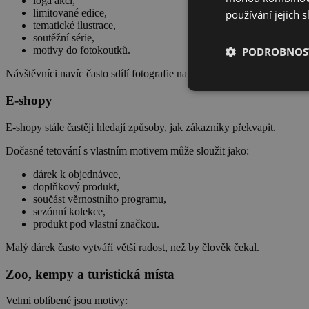
loga akcí,
limitované edice,
používání jejich s
tematické ilustrace,
soutěžní série,
motivy do fotokoutků.
PODROBNOST
Návštěvníci navíc často sdílí fotografie na sociálních sítích, což pom
E-shopy
E-shopy stále častěji hledají způsoby, jak zákazníky překvapit.
Dočasné tetování s vlastním motivem může sloužit jako:
dárek k objednávce,
doplňkový produkt,
součást věrnostního programu,
sezónní kolekce,
produkt pod vlastní značkou.
Malý dárek často vytváří větší radost, než by člověk čekal.
Zoo, kempy a turistická místa
Velmi oblíbené jsou motivy: