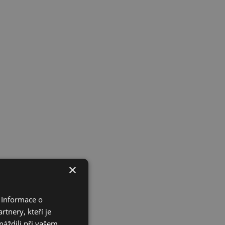
×
 Informace o
tnery, kteří je
máždili při vašem