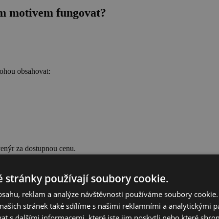
ím motivem fungovat?
mohou obsahovat:
venýr za dostupnou cenu.
 stránky používají soubory cookie.
rovodného programu.
obsahu, reklam a analýze návštěvnosti používáme soubory cookie.
ašich stránek také sdílíme s našimi reklamními a analytickými par
 s dalšími informacemi, které jste jim poskytli nebo které shro