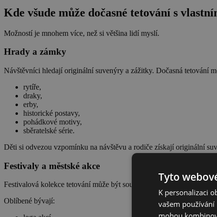
Kde všude může dočasné tetování s vlastn
Možností je mnohem více, než si většina lidí myslí.
Hrady a zámky
Návštěvníci hledají originální suvenýry a zážitky. Dočasná tetování 
rytíře,
draky,
erby,
historické postavy,
pohádkové motivy,
sběratelské série.
Děti si odvezou vzpomínku na návštěvu a rodiče získají originální su
Festivaly a městské akce
Tyto webové
Festivalová kolekce tetování může být součástí vstupenky nebo dop
K personalizaci 
Oblíbené bývají:
vašem používání n
mohou kombinovat