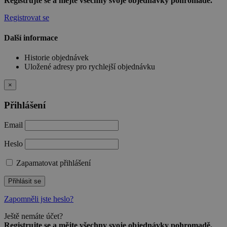
Registrujte se a mějte všechny svoje objednávky pohromadě.
Registrovat se
Další informace
Historie objednávek
Uložené adresy pro rychlejší objednávku
×
Přihlášení
Email
Heslo
Zapamatovat přihlášení
Přihlásit se
Zapomněli jste heslo?
Ještě nemáte účet?
Registrujte se a mějte všechny svoje objednávky pohromadě.