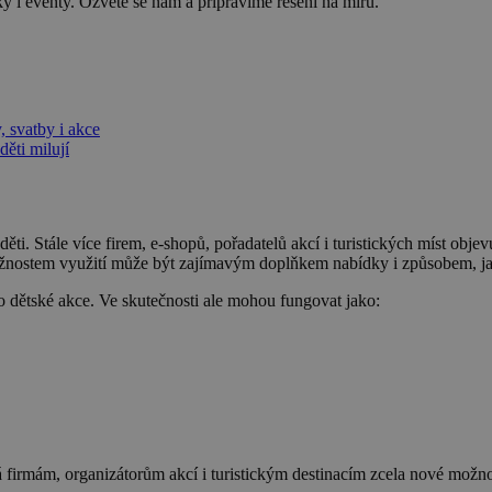
 i eventy. Ozvěte se nám a připravíme řešení na míru.
, svatby i akce
ěti milují
ti. Stále více firem, e-shopů, pořadatelů akcí i turistických míst obj
nostem využití může být zajímavým doplňkem nabídky i způsobem, jak
ro dětské akce. Ve skutečnosti ale mohou fungovat jako:
 firmám, organizátorům akcí i turistickým destinacím zcela nové možno