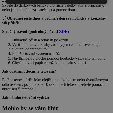
🎁
Tip Provitto:
Skvělé do dárkových balíčků pro malé baletky, víly a princezny,
nebo jako odměna za statečnost a pomoc doma.
🛒
Objednej ještě dnes a proměň den své holčičky v kouzelný
vílí příběh!
Stručný návod
(podrobný návod
ZDE
)
Důkladně očisti a odmasti pokožku
Vystřihni motiv tak, aby zůstaly jen centimetrové okraje
Sloupni ochrannou fólii
Přilož tetování vzorem na kůži
Navlhči celou plochu pomocí houbičky/vatového tampónu
Chyť tetovací papír za rožek a pomalu sloupni
Jak odstranit dočasné tetování?
Potřete tetování dětským olejíčkem, alkoholem nebo dvoufázovým
odličovačem, po přibližně 10 sekundách tetování setřete pomocí
ubrousku či tampónu.
Jak dlouho tetování vydrží?
Mohlo by se vám líbit