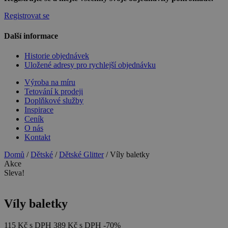
Registrovat se
Další informace
Historie objednávek
Uložené adresy pro rychlejší objednávku
Výroba na míru
Tetování k prodeji
Doplňkové služby
Inspirace
Ceník
O nás
Kontakt
Domů
/
Dětské
/
Dětské Glitter
/ Víly baletky
Akce
Sleva!
Víly baletky
115
Kč
s DPH
389
Kč
s DPH
-70%