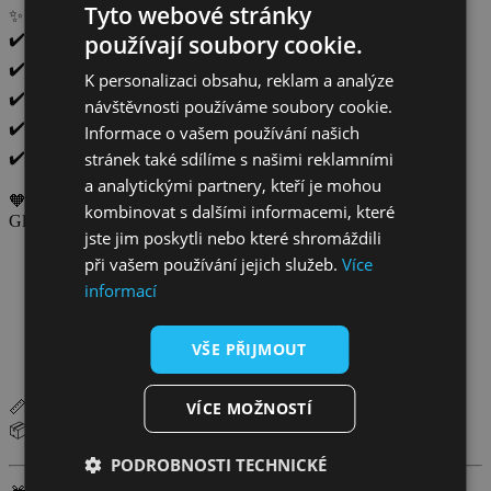
Tyto webové stránky
✨
Proč je skvělé?
používají soubory cookie.
✔️ třpytivý glitter efekt pro kouzelný vzhled
✔️ krásné vílí motivy v baletních šatičkách
K personalizaci obsahu, reklam a analýze
✔️ snadná aplikace – stačí pár vteřin s vodou
návštěvnosti používáme soubory cookie.
✔️ šetrné k dětské pokožce, snadno odstranitelné
Informace o vašem používání našich
stránek také sdílíme s našimi reklamními
✔️ vydrží 3–5 dní podle typu pokožky a péče
a analytickými partnery, kteří je mohou
🧡
Kam se hodí?
kombinovat s dalšími informacemi, které
Glitter víly vyniknou nejlépe:
jste jim poskytli nebo které shromáždili
na paži nebo zápěstí
, pro kouzelný look každý den
při vašem používání jejich služeb.
Více
informací
na lýtko či stehno
, ideální k šatičkám a sukýnkám
na rameno či lopatku
, pro vílí vzhled na oslavách
VŠE PŘIJMOUT
na hřbet ruky
, pokud chtějí mít vílu stále na očích
VÍCE MOŽNOSTÍ
📏
Velikost archu:
105 x 148 mm
📦
Obsah balení:
1 arch s 5 glitter vílami baletkami
PODROBNOSTI TECHNICKÉ