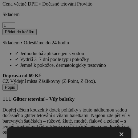
Cena včetně DPH • Dočasné tetování Provitto
Skladem
Víly
baletky
Přidat do košíku
množství
Skladem • Odesíláme do 24 hodin
✓
Jednoduchá aplikace jen s vodou
✓
Vydrží 3–7 dní podle typu pokožky
✓
Jemné k pokožce, dermatologicky testováno
Doprava od 69 Kč
CZ Výdejní místa Zásilkovny (Z-Point, Z-Box).
Popis
🧚‍♀️✨
Glitter tetování – Víly baletky
Dopřej dětem kouzelný dotek pohádky s touto nádhernou sadou
dočasného glitter tetování s vílami baletkami. Najdou zde pět víl v
barevných šatičkách – růžové, žluté, modré, fialové a zelené – s
jemně třpytivými křídly, které rozzáří každý jejich den. Ideální na
×
oslavy, školní akce, vystoupení nebo jen tak pro radost.