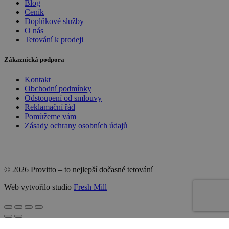
Blog
Ceník
Doplňkové služby
O nás
Tetování k prodeji
Zákaznická podpora
Kontakt
Obchodní podmínky
Odstoupení od smlouvy
Reklamační řád
Pomůžeme vám
Zásady ochrany osobních údajů
© 2026 Provitto – to nejlepší dočasné tetování
Web vytvořilo studio
Fresh Mill