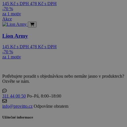
145
Kč
s DPH
478
Kč
s DPH
-70 %
za 1 motiv
Akce
Lion Army
145
Kč
s DPH
478
Kč
s DPH
-70 %
za 1 motiv
Potřebujete poradit s objednávkou nebo nemáte jasno v produktech?
Ozvěte se nám.
311 44 00 50
Po–Pá, 8:00–18:00
info@provitto.cz
Odpovíme obratem
Užitečné informace